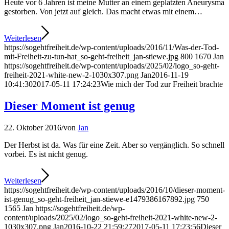
Heute vor 6 Jahren ist meine Mutter an einem geplatzten Aneurysma
gestorben. Von jetzt auf gleich. Das macht etwas mit einem…
Weiterlesen
https://sogehtfreiheit.de/wp-content/uploads/2016/11/Was-der-Tod-
mit-Freiheit-zu-tun-hat_so-geht-freiheit_jan-stiewe.jpg
800
1670
Jan
https://sogehtfreiheit.de/wp-content/uploads/2025/02/logo_so-geht-
freiheit-2021-white-new-2-1030x307.png
Jan
2016-11-19
10:41:30
2017-05-11 17:24:23
Wie mich der Tod zur Freiheit brachte
Dieser Moment ist genug
22. Oktober 2016
/
von
Jan
Der Herbst ist da. Was für eine Zeit. Aber so vergänglich. So schnell
vorbei. Es ist nicht genug.
Weiterlesen
https://sogehtfreiheit.de/wp-content/uploads/2016/10/dieser-moment-
ist-genug_so-geht-freiheit_jan-stiewe-e1479386167892.jpg
750
1565
Jan
https://sogehtfreiheit.de/wp-
content/uploads/2025/02/logo_so-geht-freiheit-2021-white-new-2-
1030x307.png
Jan
2016-10-22 21:59:27
2017-05-11 17:23:56
Dieser