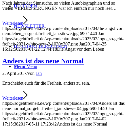
Nach Jahren der Sinnsuche, so vielen Autobiographien und so
HD TYPEN
vielen VERBESSERUNGEN war ich einfach nur noch leer…
Weiterlesen
NEWSLETTER
https://sogehtfreiheit.de/wp-content/uploads/2017/04/die-angst-vor-
dem-leben_so-geht-freiheit_jan-stiewe.jpg
690
1440
Jan
https://sogehtfreiheit.de/wp-content/uploads/2025/02/logo_so-geht-
freiheit-2021-white-new-2-1030x307.png
Jan
2017-04-25
HD CHART BERECHNEN
16:12:50
2018-01-22 12:44:18
Die Angst vor dem Leben
Anders ist das neue Normal
Menü
Menü
2. April 2017
/
von
Jan
Entscheidet euch für die Freiheit, anders zu sein.
Weiterlesen
https://sogehtfreiheit.de/wp-content/uploads/2017/04/Anders-ist-das-
neue-normal_so-geht-freiheit_jan-stiewe-04.jpg
690
1440
Jan
https://sogehtfreiheit.de/wp-content/uploads/2025/02/logo_so-geht-
freiheit-2021-white-new-2-1030x307.png
Jan
2017-04-02
17:15:38
2017-05-11 17:23:42
Anders ist das neue Normal