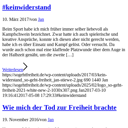
#keinwiderstand
10. März 2017
/
von
Jan
Beim Sport habe ich mich früher immer selber liebevoll als
Kampfschwein bezeichnet. Zwar hatte ich auch spielerische und
kreative Ansprüche, konnte ich diesen aber nicht gerecht werden,
habe ich es über Einsatz und Kampf gelöst. Oder versucht. Da
wurde auch schon mal eine klaffende Platzwunde über dem Auge in
der Halbzeit genäht, um die zweite […]
Weiterlesen
https://sogehtfreiheit.de/wp-content/uploads/2017/03/kein-
widerstand_so-geht-freiheit_jan-stiewe-2.jpg
690
1440
Jan
https://sogehtfreiheit.de/wp-content/uploads/2025/02/logo_so-geht-
freiheit-2021-white-new-2-1030x307.png
Jan
2017-03-10
19:16:41
2017-05-08 17:29:33
#keinwiderstand
Wie mich der Tod zur Freiheit brachte
19. November 2016
/
von
Jan