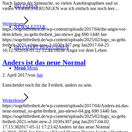
Nach Jahren der Sinnsuche, so vielen Autobiographien und so
HD TYPEN
vielen VERBESSERUNGEN war ich einfach nur noch leer…
Weiterlesen
NEWSLETTER
https://sogehtfreiheit.de/wp-content/uploads/2017/04/die-angst-vor-
dem-leben_so-geht-freiheit_jan-stiewe.jpg
690
1440
Jan
https://sogehtfreiheit.de/wp-content/uploads/2025/02/logo_so-geht-
freiheit-2021-white-new-2-1030x307.png
Jan
2017-04-25
HD CHART BERECHNEN
16:12:50
2018-01-22 12:44:18
Die Angst vor dem Leben
Anders ist das neue Normal
Menü
Menü
2. April 2017
/
von
Jan
Entscheidet euch für die Freiheit, anders zu sein.
Weiterlesen
https://sogehtfreiheit.de/wp-content/uploads/2017/04/Anders-ist-das-
neue-normal_so-geht-freiheit_jan-stiewe-04.jpg
690
1440
Jan
https://sogehtfreiheit.de/wp-content/uploads/2025/02/logo_so-geht-
freiheit-2021-white-new-2-1030x307.png
Jan
2017-04-02
17:15:38
2017-05-11 17:23:42
Anders ist das neue Normal