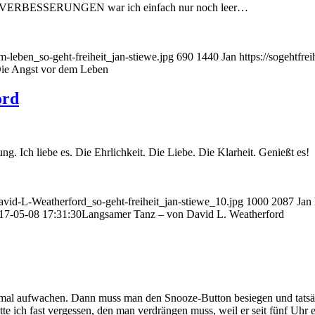
elen VERBESSERUNGEN war ich einfach nur noch leer…
m-leben_so-geht-freiheit_jan-stiewe.jpg
690
1440
Jan
https://sogehtfr
ie Angst vor dem Leben
ord
. Ich liebe es. Die Ehrlichkeit. Die Liebe. Die Klarheit. Genießt es!
David-L-Weatherford_so-geht-freiheit_jan-stiewe_10.jpg
1000
2087
Jan
17-05-08 17:31:30
Langsamer Tanz – von David L. Weatherford
tmal aufwachen. Dann muss man den Snooze-Button besiegen und tatsä
ätte ich fast vergessen, den man verdrängen muss, weil er seit fünf U