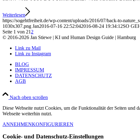
Weiterlesen
https://sogehtfreiheit.de/wp-content/uploads/2016/07/back-to-nature_so
1030x307.png
Jan
2016-07-16 22:52:04
2016-08-24 19:34:12
SO GEH
Seite 1 von 2
1
2
© 2016-2026 Jan Stiewe | KI und Human Design Guide | Hamburg
Link zu Mail
Link zu Instagram
BLOG
IMPRESSUM
DATENSCHUTZ
AGB
Nach oben scrollen
Diese Webseite nutzt Cookies, um die Funktionalität der Seiten und 
Webseite weiterhin nutzt.
ANNEHMEN
KONFIGURIEREN
Cookie- und Datenschutz-Einstellungen