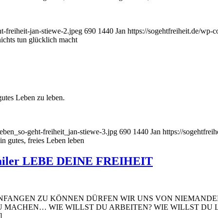
t-freiheit-jan-stiewe-2.jpeg
690
1440
Jan
https://sogehtfreiheit.de/wp
chts tun glücklich macht
gutes Leben zu leben.
leben_so-geht-freiheit_jan-stiewe-3.jpg
690
1440
Jan
https://sogehtfre
in gutes, freies Leben leben
iler LEBE DEINE FREIHEIT
S ANFANGEN ZU KÖNNEN DÜRFEN WIR UNS VON NIEMAND
 MACHEN… WIE WILLST DU ARBEITEN? WIE WILLST DU L
]