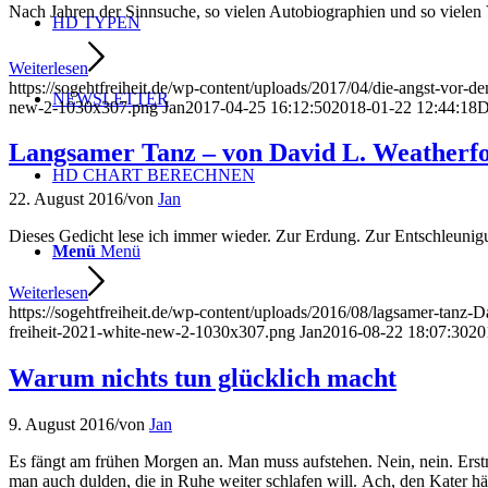
Nach Jahren der Sinnsuche, so vielen Autobiographien und so vi
HD TYPEN
Weiterlesen
https://sogehtfreiheit.de/wp-content/uploads/2017/04/die-angst-vor-de
NEWSLETTER
new-2-1030x307.png
Jan
2017-04-25 16:12:50
2018-01-22 12:44:18
D
Langsamer Tanz – von David L. Weatherf
HD CHART BERECHNEN
22. August 2016
/
von
Jan
Dieses Gedicht lese ich immer wieder. Zur Erdung. Zur Entschleunigung
Menü
Menü
Weiterlesen
https://sogehtfreiheit.de/wp-content/uploads/2016/08/lagsamer-tanz-
freiheit-2021-white-new-2-1030x307.png
Jan
2016-08-22 18:07:30
20
Warum nichts tun glücklich macht
9. August 2016
/
von
Jan
Es fängt am frühen Morgen an. Man muss aufstehen. Nein, nein. Ers
man auch dulden, die in Ruhe weiter schlafen will. Ach, den Kater h