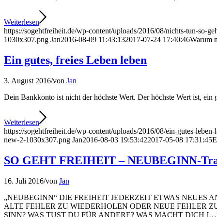
Weiterlesen
https://sogehtfreiheit.de/wp-content/uploads/2016/08/nichts-tun-so-geh
1030x307.png
Jan
2016-08-09 11:43:13
2017-07-24 17:40:46
Warum ni
Ein gutes, freies Leben leben
3. August 2016
/
von
Jan
Dein Bankkonto ist nicht der höchste Wert. Der höchste Wert ist, ein 
Weiterlesen
https://sogehtfreiheit.de/wp-content/uploads/2016/08/ein-gutes-leben-
new-2-1030x307.png
Jan
2016-08-03 19:53:42
2017-05-08 17:31:45
E
SO GEHT FREIHEIT – NEUBEGINN-Tra
16. Juli 2016
/
von
Jan
„NEUBEGINN“ DIE FREIHEIT JEDERZEIT ETWAS NEUE
ALTE FEHLER ZU WIEDERHOLEN ODER NEUE FEHLER ZU
SINN? WAS TUST DU FÜR ANDERE? WAS MACHT DICH […