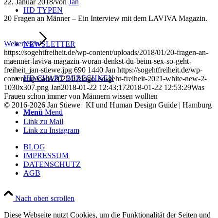
22. Januar 2018
/
von
Jan
HD TYPEN
20 Fragen an Männer – Ein Interview mit dem LAVIVA Magazin.
Weiterlesen
NEWSLETTER
https://sogehtfreiheit.de/wp-content/uploads/2018/01/20-fragen-an-
maenner-laviva-magazin-woran-denkst-du-beim-sex-so-geht-
freiheit_jan-stiewe.jpg
690
1440
Jan
https://sogehtfreiheit.de/wp-
HD CHART BERECHNEN
content/uploads/2025/02/logo_so-geht-freiheit-2021-white-new-2-
1030x307.png
Jan
2018-01-22 12:43:17
2018-01-22 12:53:29
Was
Frauen schon immer von Männern wissen wollten
© 2016-2026 Jan Stiewe | KI und Human Design Guide | Hamburg
Menü
Menü
Link zu Mail
Link zu Instagram
BLOG
IMPRESSUM
DATENSCHUTZ
AGB
Nach oben scrollen
Diese Webseite nutzt Cookies, um die Funktionalität der Seiten und