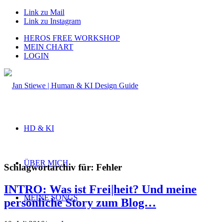
Link zu Mail
Link zu Instagram
HEROS FREE WORKSHOP
MEIN CHART
LOGIN
HD & KI
ÜBER MICH
Schlagwortarchiv für:
Fehler
INTRO: Was ist Frei|heit? Und meine
MEINE SONGS
persönliche Story zum Blog…