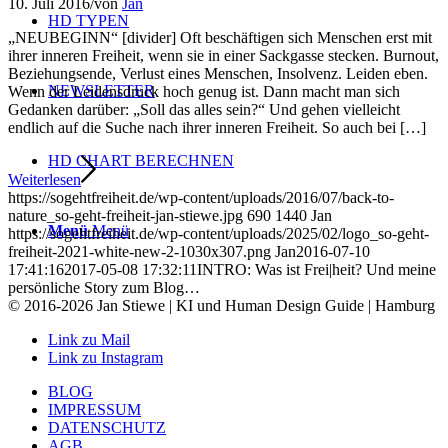
10. Juli 2016
/
von
Jan
HD TYPEN
„NEUBEGINN“ [divider] Oft beschäftigen sich Menschen erst mit
ihrer inneren Freiheit, wenn sie in einer Sackgasse stecken. Burnout,
Beziehungsende, Verlust eines Menschen, Insolvenz. Leiden eben.
NEWSLETTER
Wenn der Leidensdruck hoch genug ist. Dann macht man sich
Gedanken darüber: „Soll das alles sein?“ Und gehen vielleicht
endlich auf die Suche nach ihrer inneren Freiheit. So auch bei […]
HD CHART BERECHNEN
Weiterlesen
https://sogehtfreiheit.de/wp-content/uploads/2016/07/back-to-
nature_so-geht-freiheit-jan-stiewe.jpg
690
1440
Jan
Menü
Menü
https://sogehtfreiheit.de/wp-content/uploads/2025/02/logo_so-geht-
freiheit-2021-white-new-2-1030x307.png
Jan
2016-07-10
17:41:16
2017-05-08 17:32:11
INTRO: Was ist Frei|heit? Und meine
persönliche Story zum Blog…
© 2016-2026 Jan Stiewe | KI und Human Design Guide | Hamburg
Link zu Mail
Link zu Instagram
BLOG
IMPRESSUM
DATENSCHUTZ
AGB