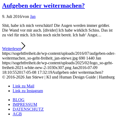
Aufgeben oder weitermachen?
9. Juli 2016
/
von
Jan
Shit, habe ich mich verschätzt! Die Augen werden immer größer.
Die Wand vor mir auch. [divider] Ich habe wirklich Schiss. Das ist
zu viel für mich. Ich bin noch nicht bereit. Ich hab‘ Angst…
Weiterlesen
https://sogehtfreiheit.de/wp-content/uploads/2016/07/aufgeben-oder-
weitermachen_so-geht-freiheit_jan-stiewe.jpg
690
1440
Jan
https://sogehtfreiheit.de/wp-content/uploads/2025/02/logo_so-geht-
freiheit-2021-white-new-2-1030x307.png
Jan
2016-07-09
18:10:55
2017-05-08 17:32:19
Aufgeben oder weitermachen?
© 2016-2026 Jan Stiewe | KI und Human Design Guide | Hamburg
Link zu Mail
Link zu Instagram
BLOG
IMPRESSUM
DATENSCHUTZ
AGB