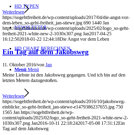
HD TYPEN
Weiterlesen
https://sogehtfreiheit.de/wp-content/uploads/2017/04/die-angst-vor-
dem-leben_so-geht-freiheit_jan-stiewe.jpg
690
1440
Jan
NEWSLETTER
https://sogehtfreiheit.de/wp-content/uploads/2025/02/logo_so-geht-
freiheit-2021-white-new-2-1030x307.png
Jan
2017-04-25
16:12:50
2018-01-22 12:44:18
Die Angst vor dem Leben
HD CHART BERECHNEN
Ein Tag auf dem Jakobsweg
11. Oktober 2016
/
von
Jan
Menü
Menü
Meine Liebste ist den Jakobsweg gegangen. Und ich bin auf den
letzten Metern dazugestoßen.
Weiterlesen
https://sogehtfreiheit.de/wp-content/uploads/2016/10/jakobsweg-
einblicke_so-geht-freiheit_jan-stiewe-e1479386237655.jpg
750
1565
Jan
https://sogehtfreiheit.de/wp-
content/uploads/2025/02/logo_so-geht-freiheit-2021-white-new-2-
1030x307.png
Jan
2016-10-11 22:18:24
2017-05-08 17:31:12
Ein
Tag auf dem Jakobsweg