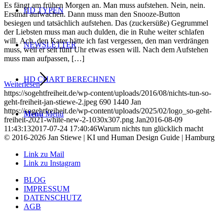
Es fängt am frühen Morgen an. Man muss aufstehen. Nein, nein.
HD TYPEN
Erstmal aufwachen. Dann muss man den Snooze-Button
besiegen und tatsächlich aufstehen. Das (zuckersüße) Gegrummel
der Liebsten muss man auch dulden, die in Ruhe weiter schlafen
will. Ach, den Kater hätte ich fast vergessen, den man verdrängen
NEWSLETTER
muss, weil er seit fünf Uhr etwas essen will. Nach dem Aufstehen
muss man aufpassen, […]
HD CHART BERECHNEN
Weiterlesen
https://sogehtfreiheit.de/wp-content/uploads/2016/08/nichts-tun-so-
geht-freiheit-jan-stiewe-2.jpeg
690
1440
Jan
https://sogehtfreiheit.de/wp-content/uploads/2025/02/logo_so-geht-
Menü
Menü
freiheit-2021-white-new-2-1030x307.png
Jan
2016-08-09
11:43:13
2017-07-24 17:40:46
Warum nichts tun glücklich macht
© 2016-2026 Jan Stiewe | KI und Human Design Guide | Hamburg
Link zu Mail
Link zu Instagram
BLOG
IMPRESSUM
DATENSCHUTZ
AGB