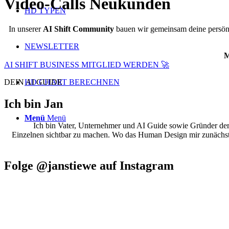
Video-Calls
Neukunden
HD TYPEN
In unserer
AI Shift Community
bauen wir gemeinsam deine persönl
NEWSLETTER
M
AI SHIFT BUSINESS MITGLIED WERDEN 🚀
DEIN AI GUIDE
HD CHART BERECHNEN
Ich bin Jan
Menü
Menü
Ich bin Vater, Unternehmer und AI Guide sowie Gründer der A
Einzelnen sichtbar zu machen. Wo das Human Design mir zunächst de
Folge @janstiewe auf Instagram