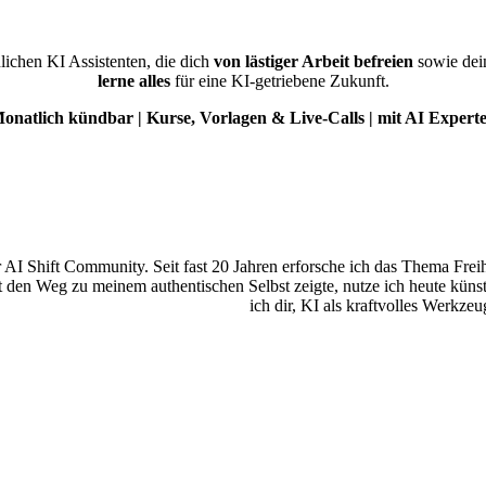
ichen KI Assistenten, die dich
von lästiger Arbeit befreien
sowie de
lerne alles
für eine KI-getriebene Zukunft.
onatlich kündbar | Kurse, Vorlagen & Live-Calls | mit AI Expert
I Shift Community. Seit fast 20 Jahren erforsche ich das Thema Freihe
n Weg zu meinem authentischen Selbst zeigte, nutze ich heute künstli
ich dir, KI als kraftvolles Werkze